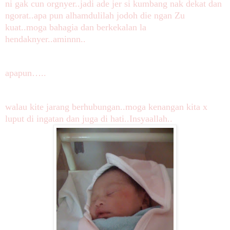
ni gak cun orgnyer..jadi ade jer si kumbang nak dekat dan
ngorat..apa pun alhamdulilah jodoh die ngan Zu
kuat..moga bahagia dan berkekalan la
hendaknyer..aminnn..
apapun…..
walau kite jarang berhubungan..moga kenangan kita x
luput di ingatan dan juga di hati..Insyaallah..