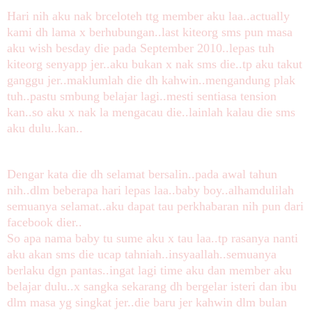
Hari nih aku nak brceloteh ttg member aku laa..actually
kami dh lama x berhubungan..last kiteorg sms pun masa
aku wish besday die pada September 2010..lepas tuh
kiteorg senyapp jer..aku bukan x nak sms die..tp aku takut
ganggu jer..maklumlah die dh kahwin..mengandung plak
tuh..pastu smbung belajar lagi..mesti sentiasa tension
kan..so aku x nak la mengacau die..lainlah kalau die sms
aku dulu..kan..
Dengar kata die dh selamat bersalin..pada awal tahun
nih..dlm beberapa hari lepas laa..baby boy..alhamdulilah
semuanya selamat..aku dapat tau perkhabaran nih pun dari
facebook dier..
So apa nama baby tu sume aku x tau laa..tp rasanya nanti
aku akan sms die ucap tahniah..insyaallah..semuanya
berlaku dgn pantas..ingat lagi time aku dan member aku
belajar dulu..x sangka sekarang dh bergelar isteri dan ibu
dlm masa yg singkat jer..die baru jer kahwin dlm bulan