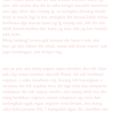
lain..sbb setahu aku die ni suka kongsi masalah menerusi
sms dgn mber aku sorang lg..so mungkin diorang masih
keep in touch lagi la kot..mungkin die berasa lebih selesa
berbicara dgn kawan kami yg lg sorang nih..sbb die nih
lebih lemah-lembut dari kami yg lain..sbb yg lain brutal2
sikit hehe..
Mmg kadang2 terasa gak kenapa die lama x sms aku
kan..tpi aku faham die sibuk..mana nak layan suami, nak
jaga kandungan, nak belajar lagi..
tapi pe pun aku mmg kagum ngan member aku nih..lupe
nak ckp nama member aku nih Nurul..die nih berdikari
orgnyer..x suka susahkan org..korang leh bayangkan x
mcmana die leh siapkan tesis die dgn elok dan sempurna
walaupun die xde laptop sendiri..aku mang tabik laa..die
mmg berdikari orgnyer..selain sikapnyer yg ceria dan
kadangkala agak tegas orgnyer serta berani..aku mang
suka bekerjasama dlm 1 kumpulan ngan die..member aku