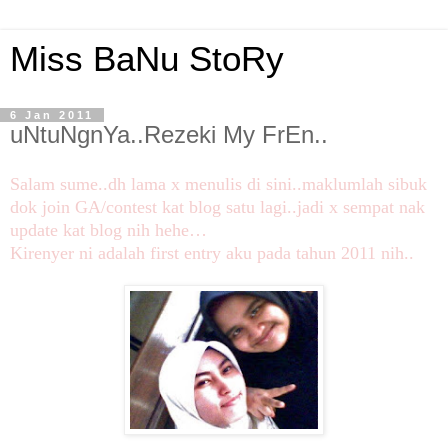
Miss BaNu StoRy
6 Jan 2011
uNtuNgnYa..Rezeki My FrEn..
Salam sume..dh lama x menulis di sini..maklumlah sibuk
dok join GA/contest kat blog satu lagi..jadi x sempat nak
update kat blog nih hehe…
Kirenyer ni adalah first entry aku pada tahun 2011 nih..