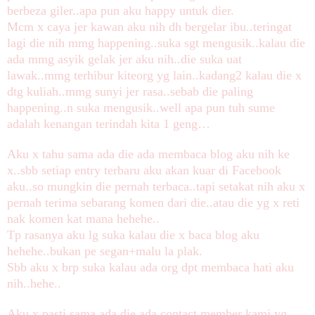
berbeza giler..apa pun aku happy untuk dier.
Mcm x caya jer kawan aku nih dh bergelar ibu..teringat
lagi die nih mmg happening..suka sgt mengusik..kalau die
ada mmg asyik gelak jer aku nih..die suka uat
lawak..mmg terhibur kiteorg yg lain..kadang2 kalau die x
dtg kuliah..mmg sunyi jer rasa..sebab die paling
happening..n suka mengusik..well apa pun tuh sume
adalah kenangan terindah kita 1 geng…
Aku x tahu sama ada die ada membaca blog aku nih ke
x..sbb setiap entry terbaru aku akan kuar di Facebook
aku..so mungkin die pernah terbaca..tapi setakat nih aku x
pernah terima sebarang komen dari die..atau die yg x reti
nak komen kat mana hehehe..
Tp rasanya aku lg suka kalau die x baca blog aku
hehehe..bukan pe segan+malu la plak.
Sbb aku x brp suka kalau ada org dpt membaca hati aku
nih..hehe..
Aku x pasti sama ada die ada contact member kami yg