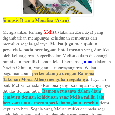
Sinopsis Drama Monalisa (Astro)
Melisa
Mengisahkan tentang
(lakonan Zara Zya) yang
digambarkan mempunyai kehidupan sempurna dan
Melisa juga merupakan
memiliki segala-galanya.
pewaris kepada perniagaan hotel mewah
yang dimiliki
oleh keluarganya. Keperibadian Melisa cukup disenangi
Johan
ramai dan memiliki teman lelaki bernama
(lakonan
Nazim Othman) yang amat menyayanginya. Walau
perkenalannya dengan Ramona
bagaimanapun,
(lakonan Mona Allen) mengubah segalanya
. Layanan
baik Melisa terhadap Ramona yang bersimpati dengannya
Ramona rupanya dalam diam
dibalas dengan tuba.
cemburu dengan kehidupan yang Melisa miliki lalu
berazam untuk merampas kebahagiaan tersebut
demi
kepuasan hati. Segala yang Melisa miliki daripada segi
kedudukan, reputasi harta dan cinta semuanya dirampas