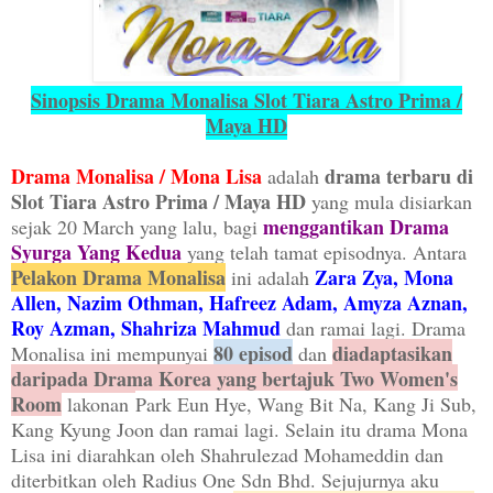
Sinopsis Drama Monalisa Slot Tiara Astro Prima /
Maya HD
Drama Monalisa / Mona Lisa
drama terbaru di
adalah
Slot Tiara Astro Prima / Maya HD
yang mula disiarkan
menggantikan Drama
sejak 20 March yang lalu, bagi
Syurga Yang Kedua
yang telah tamat episodnya. Antara
Pelakon Drama Monalisa
Zara Zya, Mona
ini adalah
Allen, Nazim Othman, Hafreez Adam, Amyza Aznan,
Roy Azman, Shahriza Mahmud
dan ramai lagi. Drama
80 episod
diadaptasikan
Monalisa ini mempunyai
dan
daripada Drama Korea yang bertajuk Two Women's
Room
lakonan
Park Eun Hye, Wang Bit Na, Kang Ji Sub,
Kang Kyung Joon dan ramai lagi. Selain itu drama Mona
Lisa ini diarahkan oleh Shahrulezad Mohameddin dan
diterbitkan oleh Radius One Sdn Bhd. Sejujurnya aku